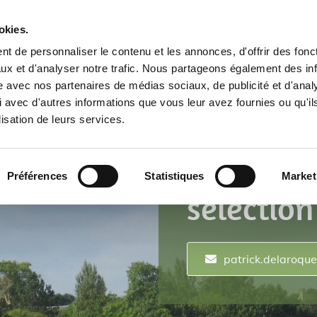
Accueil
La Ferme
Cheptel
Taureaux à vendre
okies.
Taureaux de la ferme
Contact
t de personnaliser le contenu et les annonces, d'offrir des fonct
ux et d'analyser notre trafic. Nous partageons également des in
site avec nos partenaires de médias sociaux, de publicité et d'anal
 avec d'autres informations que vous leur avez fournies ou qu'il
La Ferme
lisation de leurs services.
propose 
Préférences
Statistiques
Market
sélection
patrick.delaroqu