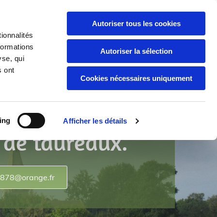
06 12 08 14 89

Autoriser tous les cookies
ionnalités
formations
Autoriser la sélection
yse, qui
s ont
 de Bricqueville
Cookies nécessaires uniquement
à la vente une
ing
Afficher les détails
 de taureaux.
e878@orange.fr